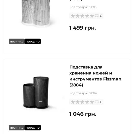
Код товара:
f2885
0
1 499 грн.
новинка
продано
Подставка для
хранения ножей и
инструментов Fissman
(2884)
Код товара:
f2884
0
1 046 грн.
новинка
продано