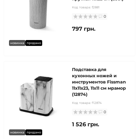
Код товара:
f2881
0
797 грн.
новинка
продано
Подставка для
кухонных ножей и
инструментов Fissman
11x11x23, 11x11 см мрамор
(12874)
Код товара:
f12874
0
1 526 грн.
новинка
продано