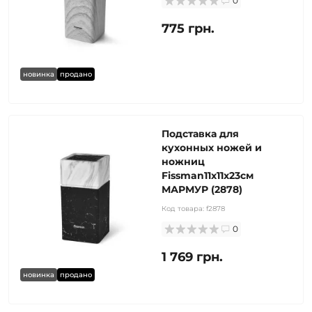
0
775 грн.
новинка
продано
Подставка для
кухонных ножей и
ножниц
Fissman11x11x23см
МАРМУР (2878)
Код товара:
f2878
0
1 769 грн.
новинка
продано