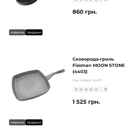
860 грн.
новинка
продано
Сковорода-гриль
Fissman MOON STONE
(4403)
Код товара:
f4403
0
1 525 грн.
новинка
продано