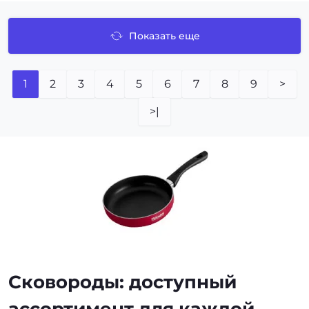
Показать еще
1
2
3
4
5
6
7
8
9
>
>|
Сковороды: доступный
ассортимент для каждой