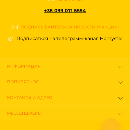
+38 099 071 5554
ПОДПИСЫВАЙТЕСЬ НА НОВОСТИ И АКЦИИ:
Подписаться на телеграмм-канал Homyster
ИНФОРМАЦИЯ
Блог
ПОПУЛЯРНОЕ
Отзывы
Договор оферта
Мясорубки и Измельчители
КОНТАКТЫ И АДРЕС
Возврат товара
Кастрюли
Связаться с нами
Блендеры
г. Киев, ул. Центральная, 21
Карта сайта
МЕССЕНДЖЕРЫ
Електрочайники
Акции
info@homyster.com.ua
Наборы посуды
Telegram
Идеи подарков