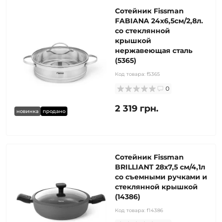
Сотейник Fissman
FABIANA 24x6,5см/2,8л.
со стеклянной
крышкой
нержавеющая сталь
(5365)
Код товара:
f5365
0
2 319 грн.
новинка
продано
Сотейник Fissman
BRILLIANT 28x7,5 см/4,1л
со съемными ручками и
стеклянной крышкой
(14386)
Код товара:
f14386