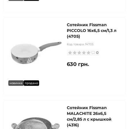
Сотейник Fissman
PICCOLO 16х6,5 см/1,3 л
(4705)
Код товара:
f4705
0
630 грн.
новинка
продано
Сотейник Fissman
MALACHITE 26x6,5
см/2,85 л с крышкой
(4316)