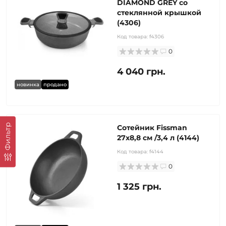
DIAMOND GREY со
стеклянной крышкой
(4306)
Код товара:
f4306
0
4 040 грн.
новинка
продано
Фильтр
Сотейник Fissman
27x8,8 см /3,4 л (4144)
Код товара:
f4144
0
1 325 грн.