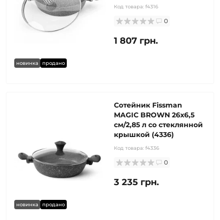
Код товара:
f4316
0
1 807 грн.
новинка
продано
Сотейник Fissman
MAGIC BROWN 26x6,5
см/2,85 л со стеклянной
крышкой (4336)
Код товара:
f4336
0
3 235 грн.
новинка
продано