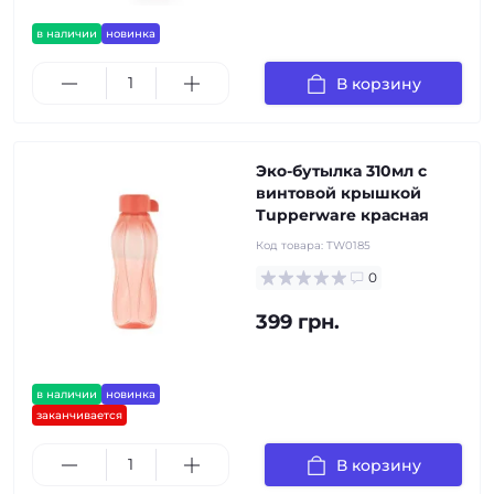
в наличии
новинка
В корзину
Эко-бутылка 310мл с
винтовой крышкой
Tupperware красная
Код товара:
TW0185
0
399 грн.
в наличии
новинка
заканчивается
В корзину