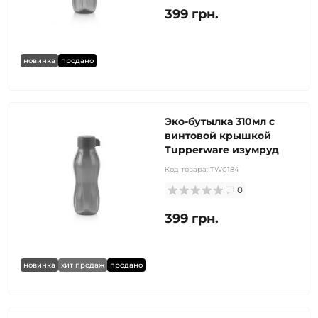
399 грн.
новинка
продано
Эко-бутылка 310мл с
винтовой крышкой
Tupperware изумруд
Код товара:
TW0184
0
399 грн.
новинка
хит продаж
продано