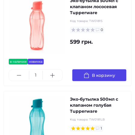
Эко-бутылка 500мл с
клапаном лососевая
Tupperware
Код товара:
TW0181S
0
599 грн.
в наличии
новинка
В корзину
Эко-бутылка 500мл с
клапаном голубая
Tupperware
Код товара:
TW0181LB
1