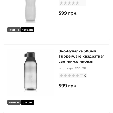
1
599 грн.
новинка
продано
Эко-бутылка 500мл
Tupperware квадратная
светло-малиновая
Код товара:
TW0181P
0
599 грн.
новинка
продано