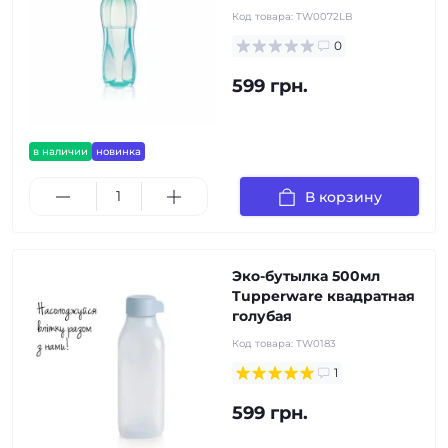
Код товара:
TW0072LB
0
599 грн.
в наличии
новинка
В корзину
Эко-бутылка 500мл
Tupperware квадратная
голубая
Код товара:
TW0183
1
599 грн.