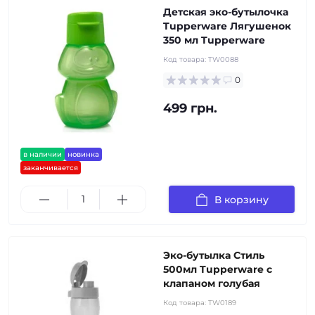
Детская эко-бутылочка
Tupperware Лягушенок
350 мл Tupperware
Код товара:
TW0088
0
499 грн.
в наличии
новинка
заканчивается
В корзину
Эко-бутылка Стиль
500мл Tupperware с
клапаном голубая
Код товара:
TW0189