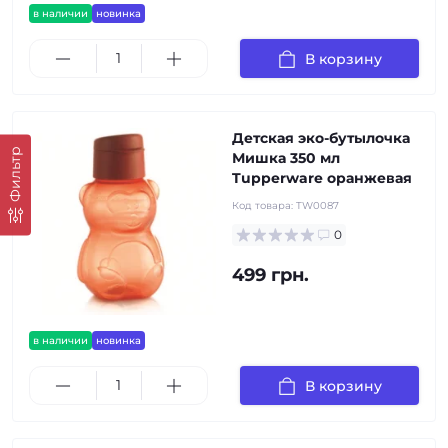
в наличии
новинка
В корзину
Детская эко-бутылочка
Фильтр
Мишка 350 мл
Tupperware оранжевая
Код товара:
TW0087
0
499 грн.
в наличии
новинка
В корзину