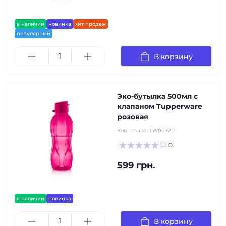
в наличии
новинка
хит продаж
популярный
В корзину
Эко-бутылка 500мл с
клапаном Tupperware
розовая
Код товара:
TW0072P
0
599 грн.
в наличии
новинка
В корзину