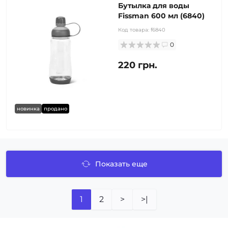
Бутылка для воды
Fissman 600 мл (6840)
Код товара:
f6840
0
220 грн.
новинка
продано
Показать еще
1
2
>
>|