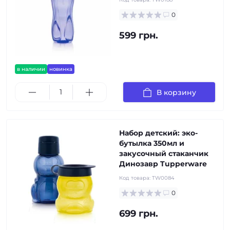
0
599 грн.
в наличии
новинка
В корзину
Набор детский: эко-
бутылка 350мл и
закусочный стаканчик
Динозавр Tupperware
Код товара:
TW0084
0
699 грн.