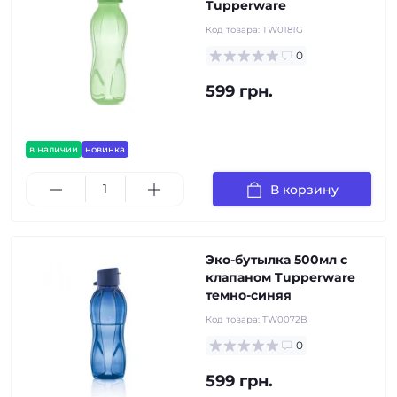
Tupperware
Код товара:
TW0181G
0
599 грн.
в наличии
новинка
В корзину
Эко-бутылка 500мл с
клапаном Tupperware
темно-синяя
Код товара:
TW0072B
0
599 грн.