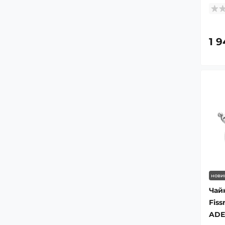
1 9
нови
Чай
Fis
ADEL