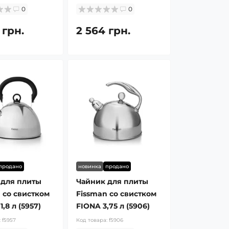
0
0
 грн.
2 564 грн.
продано
новинка
продано
 для плиты
Чайник для плиты
 со свистком
Fissman со свистком
,8 л (5957)
FIONA 3,75 л (5906)
:
f5957
Код товара:
f5906