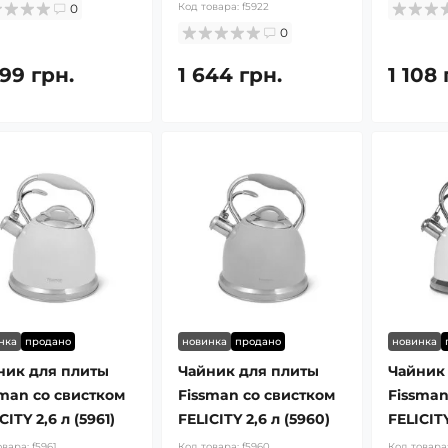
Код товара:
f5922
0
0
99 грн.
1 644 грн.
1 108 
нка
продано
новинка
продано
новинка
ник для плиты
Чайник для плиты
Чайник
sman со свистком
Fissman со свистком
Fissman
CITY 2,6 л (5961)
FELICITY 2,6 л (5960)
FELICITY
овара:
f5961
Код товара:
f5960
Код товара