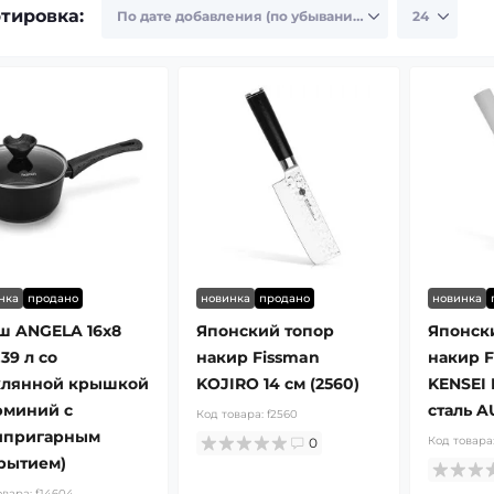
тировка:
нка
продано
новинка
продано
новинка
ш ANGELA 16x8
Японский топор
Японск
,39 л со
накир Fissman
накир F
клянной крышкой
KOJIRO 14 см (2560)
KENSEI 
юминий с
сталь AU
Код товара:
f2560
ипригарным
Код товара
0
рытием)
овара:
f14604