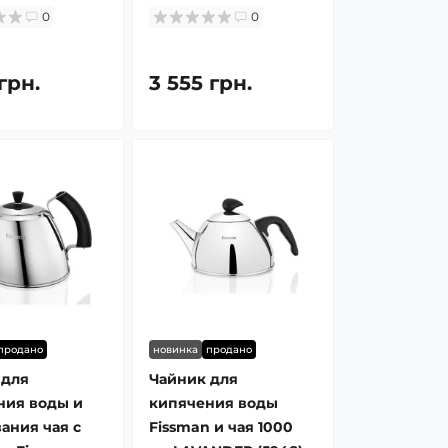
0
0
грн.
3 555 грн.
продано
новинка
продано
 для
Чайник для
ния воды и
кипячения воды
ания чая с
Fissman и чая 1000