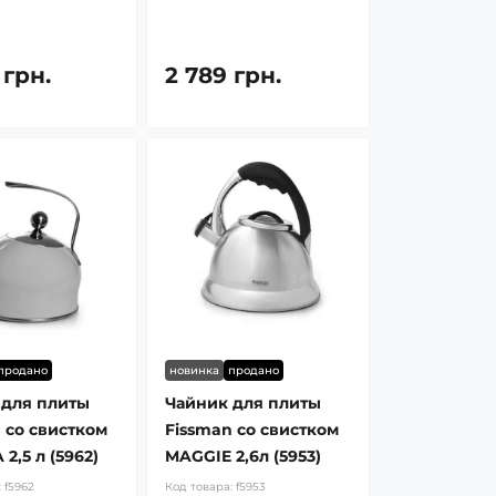
 грн.
2 789 грн.
продано
новинка
продано
 для плиты
Чайник для плиты
 со свистком
Fissman со свистком
2,5 л (5962)
MAGGIE 2,6л (5953)
:
f5962
Код товара:
f5953