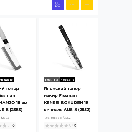
продано
новинка
продано
ий топор
Японский топор
issman
накир Fissman
HANZO 18 см
KENSEI BOKUDEN 18
S-8 (2583)
см сталь AUS-8 (2552)
:
f2583
Код товара:
f2552
0
0