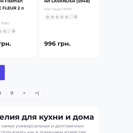
м Fissman
мл LAVANDER (5948)
 FLEUR 2 л
Код товара:
f5948
0
:
f5950
0
грн.
996 грн.
8
9
>
>|
елия для кухни и дома
з самых универсальных и долговечных
спользовать как в домашнем хозяйстве,