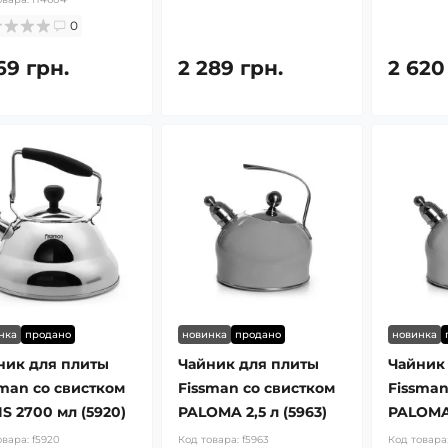
0
69 грн.
2 289 грн.
2 620
нка
продано
новинка
продано
новинка
ник для плиты
Чайник для плиты
Чайник
sman со свистком
Fissman со свистком
Fissman
S 2700 мл (5920)
PALOMA 2,5 л (5963)
PALOMA 
овара:
f5920
Код товара:
f5963
Код товара