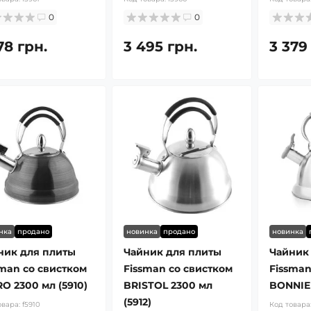
0
0
78 грн.
3 495 грн.
3 379
нка
продано
новинка
продано
новинка
ник для плиты
Чайник для плиты
Чайник
sman со свистком
Fissman со свистком
Fissman
O 2300 мл (5910)
BRISTOL 2300 мл
BONNIE 2
(5912)
овара:
f5910
Код товара