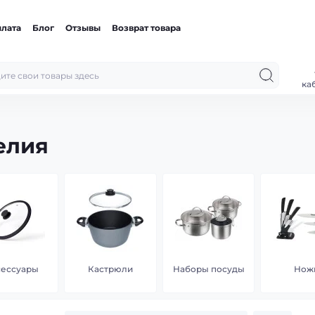
плата
Блог
Отзывы
Возврат товара
ка
елия
сессуары
Кастрюли
Наборы посуды
Нож