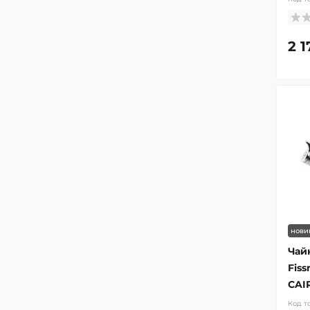
2 1
нови
Чай
Fis
CAIR
Код т