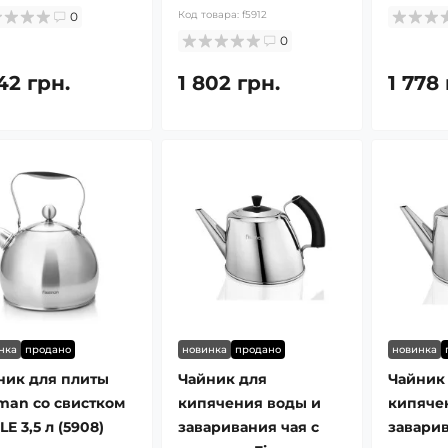
Код товара:
f5912
0
0
42 грн.
1 802 грн.
1 778 
нка
продано
новинка
продано
новинка
ник для плиты
Чайник для
Чайник
sman со свистком
кипячения воды и
кипяче
E 3,5 л (5908)
заваривания чая с
заварив