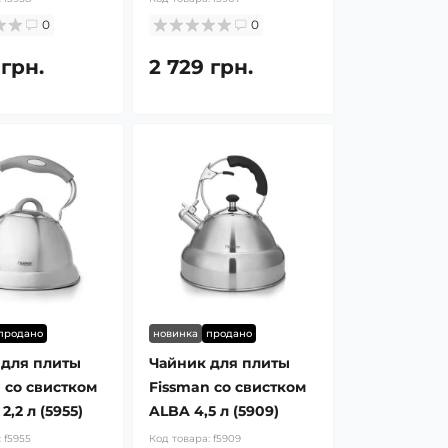
0
0
 грн.
2 729 грн.
продано
новинка
продано
 для плиты
Чайник для плиты
 со свистком
Fissman со свистком
,2 л (5955)
ALBA 4,5 л (5909)
:
f5955
Код товара:
f5909