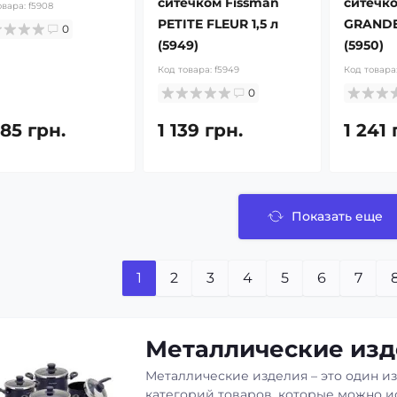
ситечком Fissman
ситечко
овара:
f5908
PETITE FLEUR 1,5 л
GRANDE
0
(5949)
(5950)
Код товара:
f5949
Код товара
0
85 грн.
1 139 грн.
1 241 
Показать еще
1
2
3
4
5
6
7
Металлические изд
Металлические изделия – это один и
категорий товаров, которые можно и