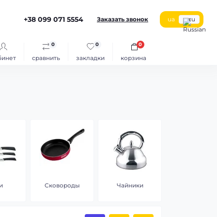
+38 099 071 5554
Заказать звонок
ua
ru
0
0
0
бинет
сравнить
закладки
корзина
и
Сковороды
Чайники