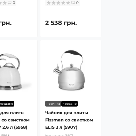
0
0
грн.
2 538 грн.
продано
новинка
продано
 для плиты
Чайник для плиты
 со свистком
Fissman со свистком
 2,6 л (5958)
ELIS 3 л (5907)
:
f5958
Код товара:
f5907