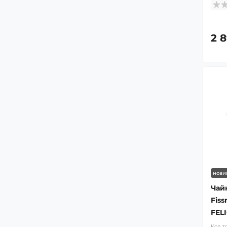
2 8
нови
Чай
Fis
FELI
Код т