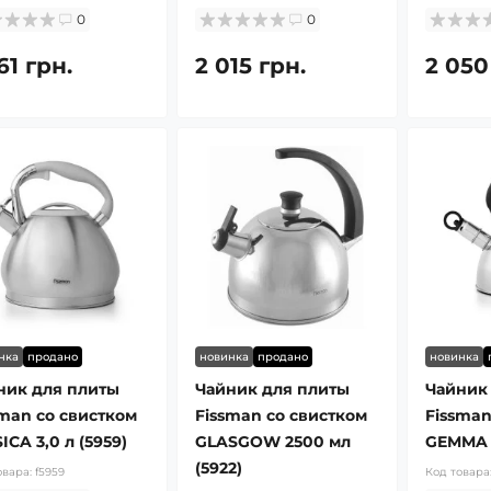
0
0
61 грн.
2 015 грн.
2 050
нка
продано
новинка
продано
новинка
ник для плиты
Чайник для плиты
Чайник
sman со свистком
Fissman со свистком
Fissman
ICA 3,0 л (5959)
GLASGOW 2500 мл
GEMMA 1
(5922)
овара:
f5959
Код товара