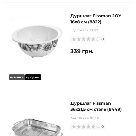
Дуршлаг Fissman JOY
16х8 см (8822)
Код товара:
f8822
0
339 грн.
новинка
продано
Дуршлаг Fissman
36х21,5 см сталь (8449)
Код товара:
f8449
0