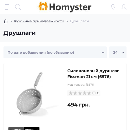
Кухонные принадлежности
Друшлаги
Друшлаги
Силиконовый дуршлаг
Fissman 21 см (6576)
Код товара:
f6576
0
494 грн.
новинка
продано