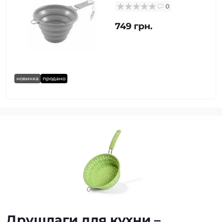
0
749 грн.
новинка
продано
Друшлаги для кухни –