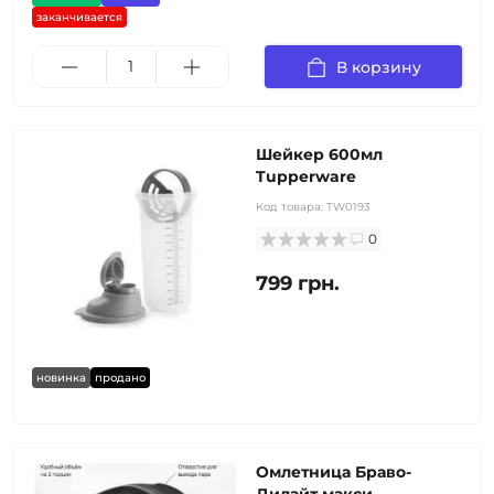
заканчивается
В корзину
Шейкер 600мл
Tupperware
Код товара:
TW0193
0
799 грн.
новинка
продано
Омлетница Браво-