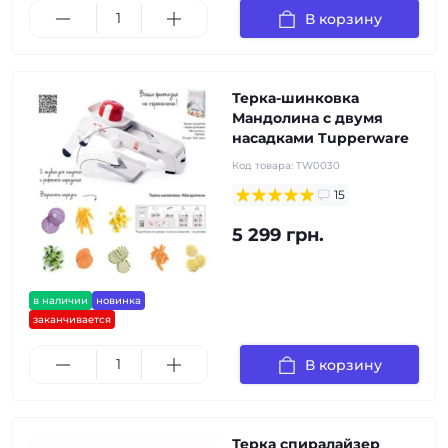
В корзину
Терка-шинковка
Мандолина с двумя
насадками Tupperware
Код товара:
TW0030
15
5 299 грн.
в наличии
новинка
заканчивается
В корзину
Терка спиралайзер