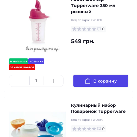
Tupperware 350 мл
розовый
Код товара:
TW0191
0
549 грн.
в наличии
новинка
заканчивается
В корзину
Кулинарный набор
Поваренок Tupperware
Код товара:
TW0194
0