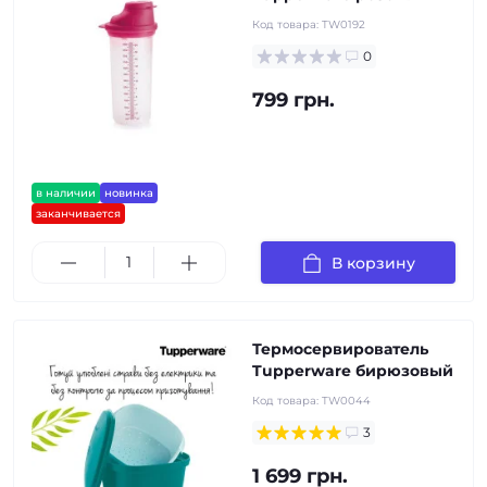
Код товара:
TW0192
0
799 грн.
в наличии
новинка
заканчивается
В корзину
Термосервирователь
Tupperware бирюзовый
Код товара:
TW0044
3
1 699 грн.