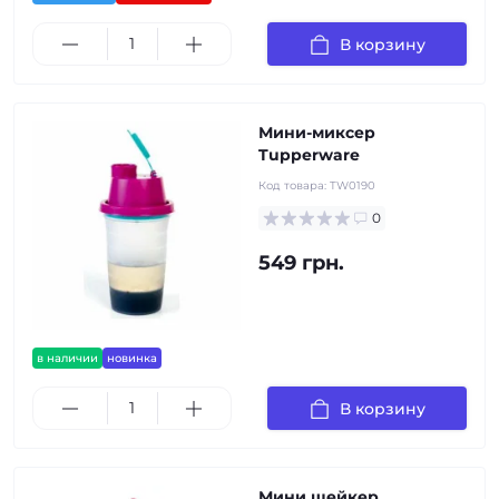
В корзину
Мини-миксер
Tupperware
Код товара:
TW0190
0
549 грн.
в наличии
новинка
В корзину
Мини шейкер