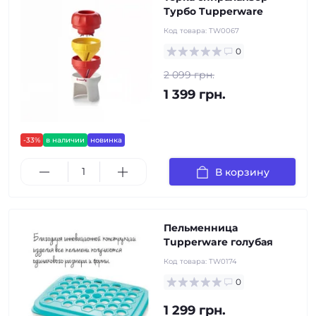
Турбо Tupperware
Код товара:
TW0067
0
2 099 грн.
1 399 грн.
-33%
в наличии
новинка
В корзину
Пельменница
Tupperware голубая
Код товара:
TW0174
0
1 299 грн.