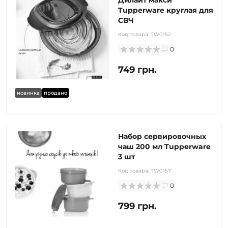
Дилайт макси
Tupperware круглая для
СВЧ
Код товара:
TW0152
0
749 грн.
новинка
продано
Набор сервировочных
чаш 200 мл Tupperware
3 шт
Код товара:
TW0157
0
799 грн.