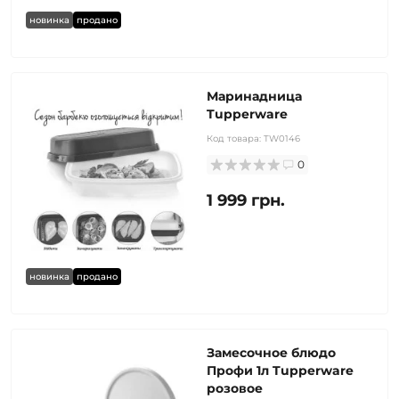
новинка
продано
Маринадница
Tupperware
Код товара:
TW0146
0
1 999 грн.
новинка
продано
Замесочное блюдо
Профи 1л Tupperware
розовое