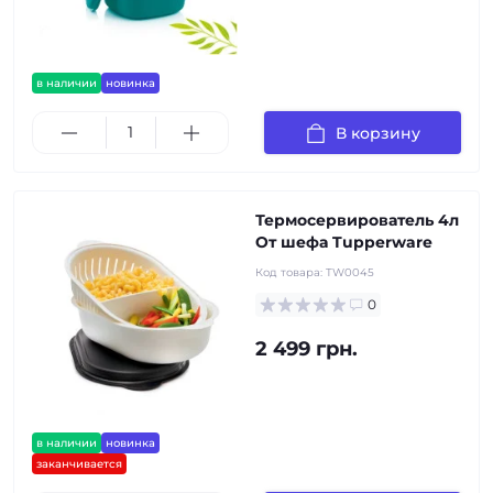
в наличии
новинка
В корзину
Термосервирователь 4л
От шефа Tupperware
Код товара:
TW0045
0
2 499 грн.
в наличии
новинка
заканчивается