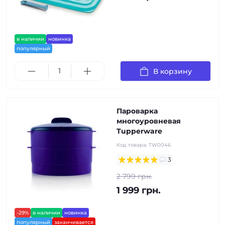
в наличии
новинка
популярный
В корзину
Пароварка
многоуровневая
Tupperware
Код товара:
TW0046
3
2 799 грн.
1 999 грн.
-29%
в наличии
новинка
популярный
заканчивается