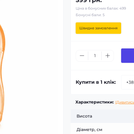
599 грн.
Ціна в бонусних балах: 499
Бонусні бали: 5
Швидке замовлення
Купити в 1 клік:
Характеристики:
(Дивитись
Висота
Діаметр, см