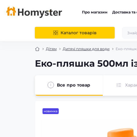
Про магазин
Доставка та
Каталог товарів
Дітям
Дитячі пляшки для води
Еко-пляшк
Еко-пляшка 500мл і
Все про товар
Хара
новинка