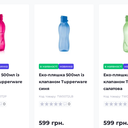
винка
в наявності
новинка
в наявності
н
 500мл із
Еко-пляшка 500мл із
Еко-пляшка
upperware
клапаном Tupperware
клапаном 
синя
салатова
072P
Код товару:
TW0072LB
Код товару:
TW0
0
0
599 грн.
599 грн