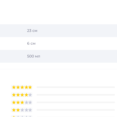
23 см
6 см
500 мл