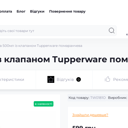
 оплата
Блог
Відгуки
Повернення товару
к
а 500мл із клапаном Tupperware помаранчева
з клапаном Tupperware по
ктеристики
Відгуків
Реком
0
Код товару:
TW0181O
Виробник:
в наявності
Знайшли дешевше?