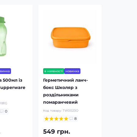
овинка
в наявності
новинка
 500мл із
Герметичний ланч-
Tupperware
бокс Школяр з
роздільниками
помаранчевий
181G
Код товару:
TW0023O
0
8
.
549 грн.