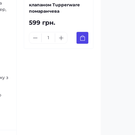
а
клапаном Tupperware
ер,
помаранчева
599 грн.
ку з
ю