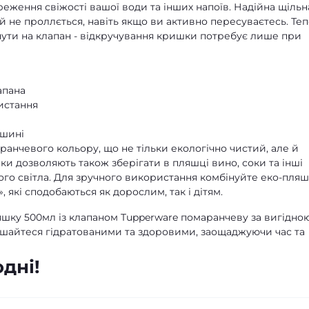
еження свіжості вашої води та інших напоїв. Надійна щільн
й не проллється, навіть якщо ви активно пересуваєтесь. Теп
ути на клапан - відкручування кришки потребує лише при
апана
истання
ашині
анчевого кольору, що не тільки екологічно чистий, але й
ки дозволяють також зберігати в пляшці вино, соки та інші
ного світла. Для зручного використання комбінуйте еко-пляш
 які сподобаються як дорослим, так і дітям.
яшку 500мл із клапаном Tupperware помаранчеву за вигідно
лишайтеся гідратованими та здоровими, заощаджуючи час та
дні!