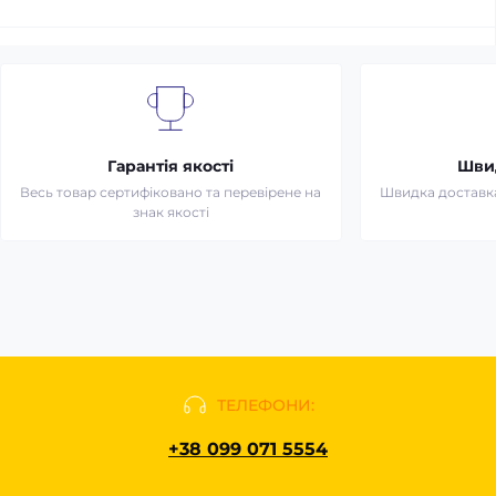
Гарантія якості
Шви
Весь товар сертифіковано та перевірене на
Швидка доставка
знак якості
ТЕЛЕФОНИ:
+38 099 071 5554