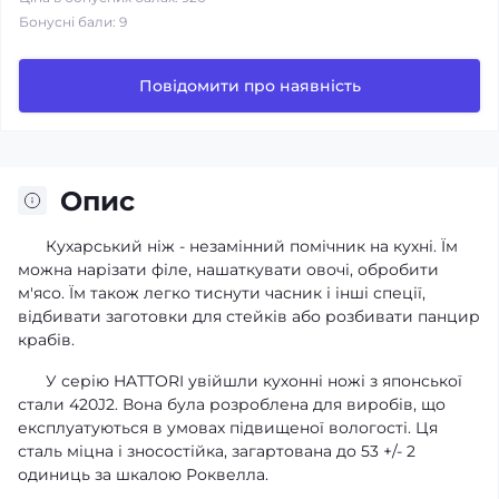
Бонусні бали: 9
Повідомити про наявність
Опис
Кухарський ніж - незамінний помічник на кухні. Їм
можна нарізати філе, нашаткувати овочі, обробити
м'ясо. Їм також легко тиснути часник і інші спеції,
відбивати заготовки для стейків або розбивати панцир
крабів.
У серію HATTORI увійшли кухонні ножі з японської
стали 420J2. Вона була розроблена для виробів, що
експлуатуються в умовах підвищеної вологості. Ця
сталь міцна і зносостійка, загартована до 53 +/- 2
одиниць за шкалою Роквелла.