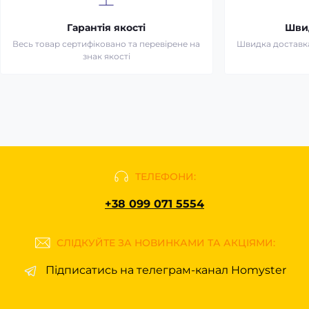
Гарантія якості
Шви
Весь товар сертифіковано та перевірене на
Швидка доставка
знак якості
ТЕЛЕФОНИ:
+38 099 071 5554
СЛІДКУЙТЕ ЗА НОВИНКАМИ ТА АКЦІЯМИ:
Підписатись на телеграм-канал Homyster