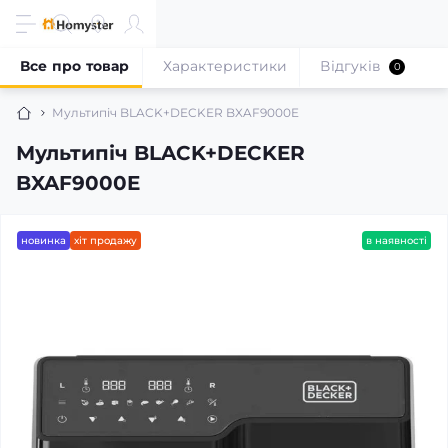
Все про товар
Характеристики
Відгуків
0
Мультипіч BLACK+DECKER BXAF9000E
Мультипіч BLACK+DECKER
BXAF9000E
новинка
хіт продажу
в наявності